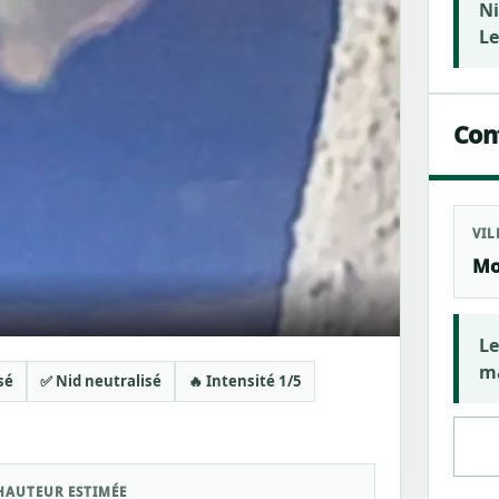
Ni
Le
Cont
VIL
Mo
Le
ma
sé
✅ Nid neutralisé
🔥 Intensité 1/5
HAUTEUR ESTIMÉE