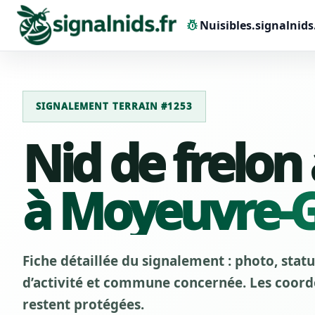
pest_control
Nuisibles.signalnids
SIGNALEMENT TERRAIN #1253
Nid de frelon
à Moyeuvre-
Fiche détaillée du signalement : photo, stat
d’activité et commune concernée. Les coordo
restent protégées.