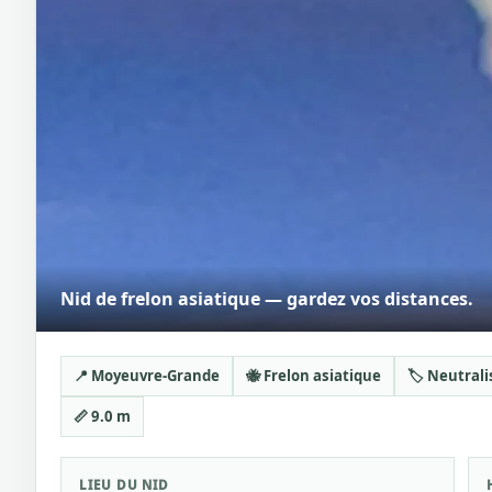
Nid de frelon asiatique — gardez vos distances.
📍 Moyeuvre-Grande
🐝 Frelon asiatique
🏷️ Neutrali
📏 9.0 m
LIEU DU NID