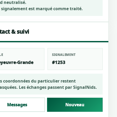
d neutralisé.
 signalement est marqué comme traité.
act & suivi
LE
SIGNALEMENT
yeuvre-Grande
#1253
s coordonnées du particulier restent
squées. Les échanges passent par SignalNids.
Messages
Nouveau