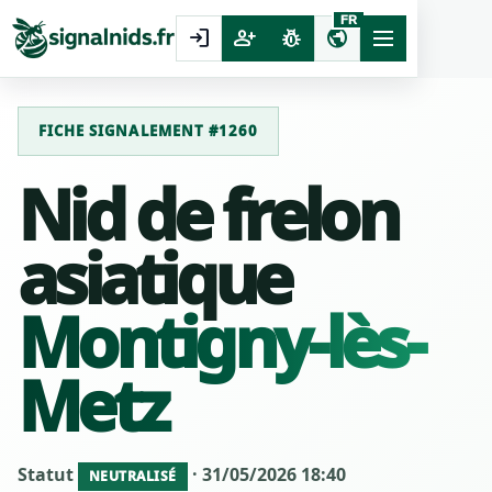
FR
login
person_add
pest_control
public
FICHE SIGNALEMENT #1260
Nid de frelon
asiatique
Montigny-lès-
Metz
Statut
· 31/05/2026 18:40
NEUTRALISÉ