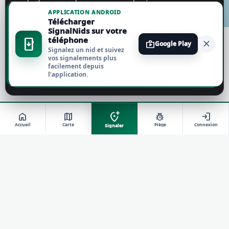
personnaliser vos choix.
En savoir plus
APPLICATION ANDROID
Télécharger
Tout accepter
SignalNids sur votre
téléphone
install_mobile
close
shop
Google Play
Signalez un nid et suivez
Tout refuser
vos signalements plus
facilement depuis
l’application.
Personnaliser
add_location_alt
home
map
pest_control
login
Accueil
Carte
Piège
Connexion
Signaler