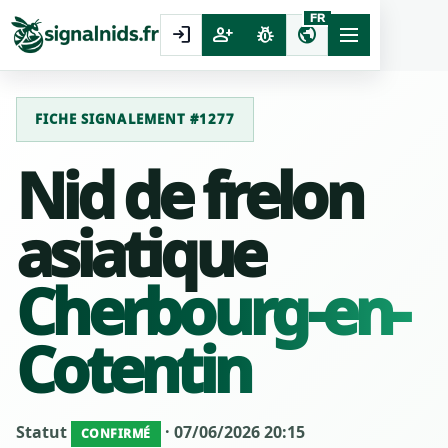
FR
login
person_add
pest_control
public
FICHE SIGNALEMENT #1277
Nid de frelon
asiatique
Cherbourg-en-
Cotentin
Statut
· 07/06/2026 20:15
CONFIRMÉ