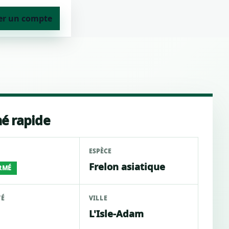
er un compte
é rapide
ESPÈCE
Frelon asiatique
RMÉ
TÉ
VILLE
L'Isle-Adam