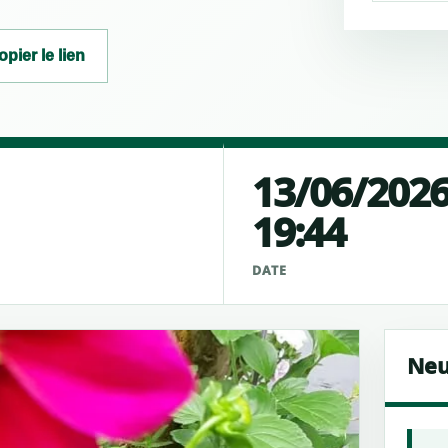
opier le lien
13/06/202
19:44
É
DATE
Neu