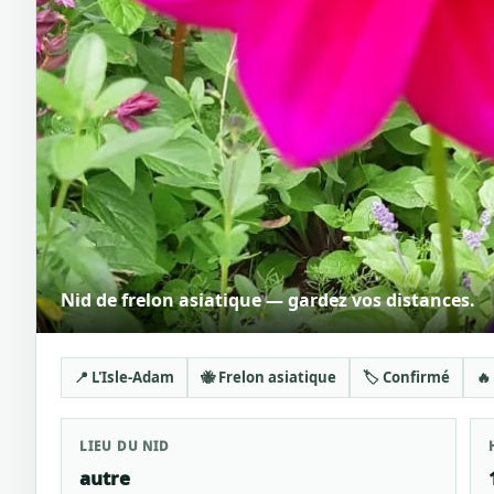
Nid de frelon asiatique — gardez vos distances.
📍 L'Isle-Adam
🐝 Frelon asiatique
🏷️ Confirmé
🔥
LIEU DU NID
autre