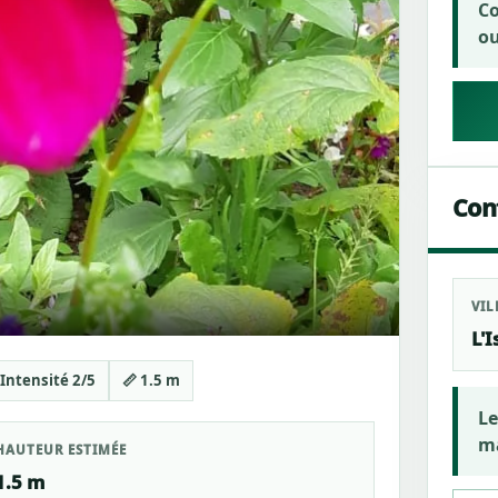
Co
ou
Cont
VIL
L'
 Intensité 2/5
📏 1.5 m
Le
ma
HAUTEUR ESTIMÉE
1.5 m