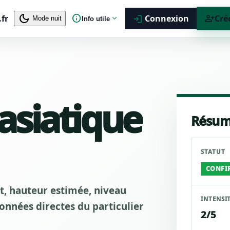
dark_mode
info
person_add
.fr
expand_more
Connexion
Cré
login
Mode nuit
Info utile
 asiatique
Résum
STATUT
CONFI
ut, hauteur estimée, niveau
INTENSI
nnées directes du particulier
2/5