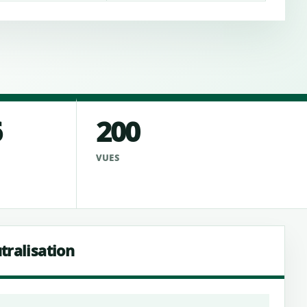
6
200
VUES
tralisation