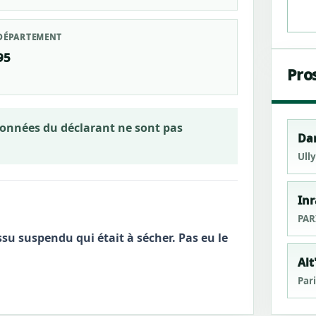
DÉPARTEMENT
95
Pro
rdonnées du déclarant ne sont pas
Da
Ull
Inr
PAR
ssu suspendu qui était à sécher. Pas eu le
Alt
Pari