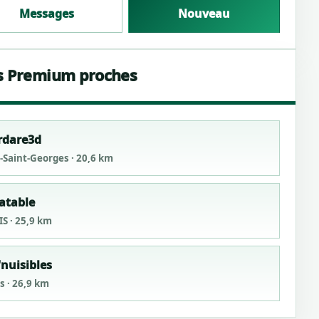
Messages
Nouveau
s Premium proches
rdare3d
y-Saint-Georges · 20,6 km
atable
IS · 25,9 km
'nuisibles
s · 26,9 km