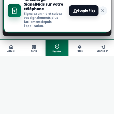
Tout accepter
SignalNids sur votre
téléphone
install_mobile
close
shop
Google Play
Signalez un nid et suivez
Tout refuser
vos signalements plus
facilement depuis
l’application.
Personnaliser
add_location_alt
home
map
pest_control
login
Accueil
Carte
Piège
Connexion
Signaler