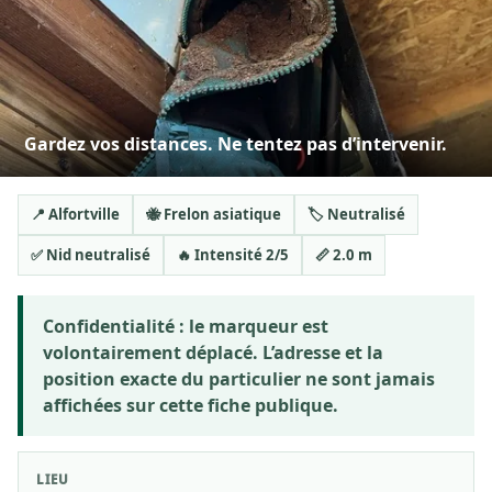
Gardez vos distances. Ne tentez pas d’intervenir.
📍 Alfortville
🐝 Frelon asiatique
🏷️ Neutralisé
✅ Nid neutralisé
🔥 Intensité 2/5
📏 2.0 m
Confidentialité :
le marqueur est
volontairement déplacé. L’adresse et la
position exacte du particulier ne sont jamais
affichées sur cette fiche publique.
LIEU