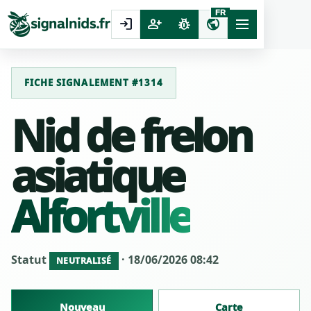
FR
login
person_add
pest_control
public
FICHE SIGNALEMENT #1314
Nid de frelon
asiatique
Alfortville
Statut
· 18/06/2026 08:42
NEUTRALISÉ
Nouveau
Carte