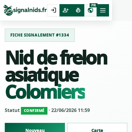
FR
login
person_add
pest_control
public
FICHE SIGNALEMENT #1334
Nid de frelon
asiatique
Colomiers
Statut
· 22/06/2026 11:59
CONFIRMÉ
Nouveau
Carte