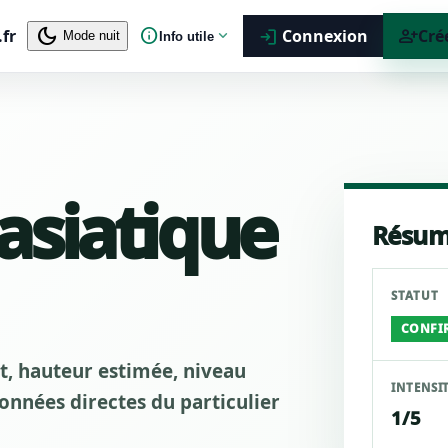
dark_mode
info
person_add
.fr
expand_more
Connexion
Cré
login
Mode nuit
Info utile
 asiatique
Résum
STATUT
CONFI
ut, hauteur estimée, niveau
INTENSI
nnées directes du particulier
1/5