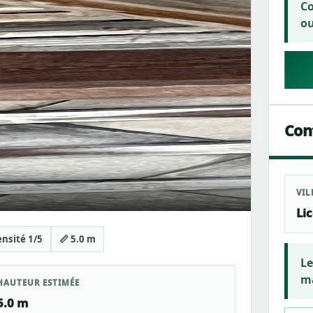
Co
ou
Cont
VIL
Li
ensité 1/5
📏 5.0 m
Le
ma
HAUTEUR ESTIMÉE
5.0 m