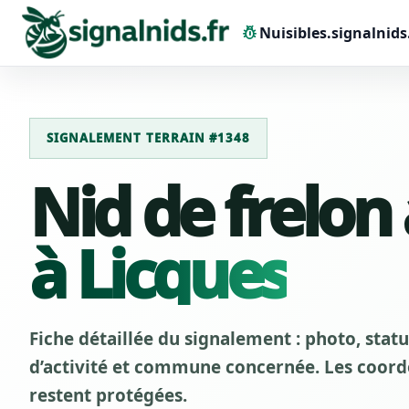
pest_control
Nuisibles.signalnids
SIGNALEMENT TERRAIN #1348
Nid de frelon
à Licques
Fiche détaillée du signalement : photo, stat
d’activité et commune concernée. Les coordo
restent protégées.