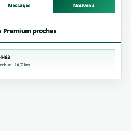
Messages
Nouveau
s Premium proches
-H62
ncthun · 10,7 km