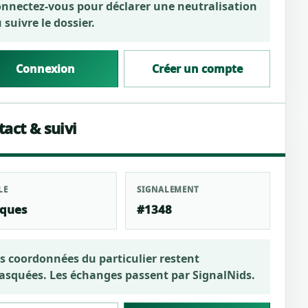
nnectez-vous pour déclarer une neutralisation
 suivre le dossier.
Connexion
Créer un compte
act & suivi
LE
SIGNALEMENT
cques
#1348
s coordonnées du particulier restent
squées. Les échanges passent par SignalNids.