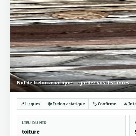
Nid de frelon asiatique — gardez vos distances.
📍 Licques
🐝 Frelon asiatique
🏷️ Confirmé
🔥 Int
LIEU DU NID
toiture