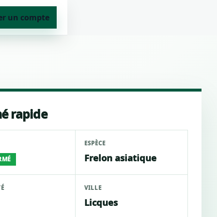
er un compte
é rapide
ESPÈCE
Frelon asiatique
RMÉ
TÉ
VILLE
Licques