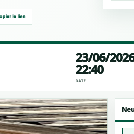
opier le lien
23/06/202
22:40
É
DATE
Neu