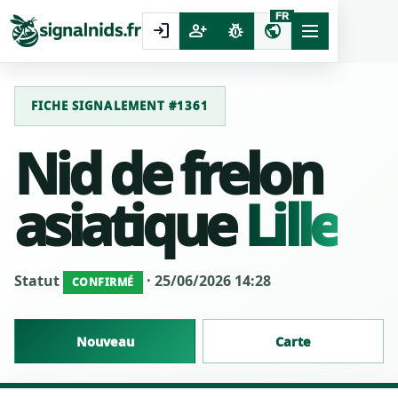
FR
login
person_add
pest_control
public
FICHE SIGNALEMENT #1361
Nid de frelon
asiatique
Lille
Statut
· 25/06/2026 14:28
CONFIRMÉ
Nouveau
Carte