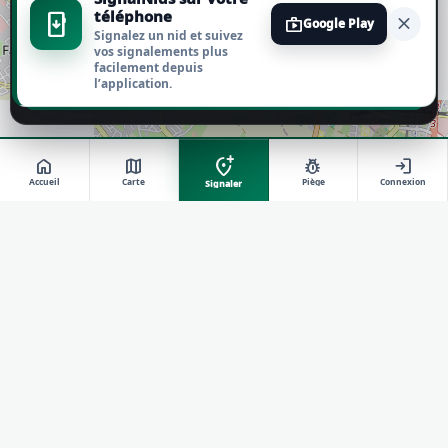
téléphone
install_mobile
close
shop
Google Play
Signalez un nid et suivez
Tout refuser
vos signalements plus
facilement depuis
l’application.
Personnaliser
add_location_alt
home
map
pest_control
login
Accueil
Carte
Piège
Connexion
Signaler