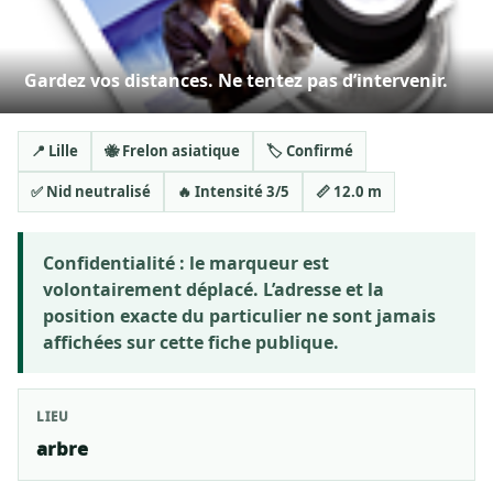
Gardez vos distances. Ne tentez pas d’intervenir.
📍 Lille
🐝 Frelon asiatique
🏷️ Confirmé
✅ Nid neutralisé
🔥 Intensité 3/5
📏 12.0 m
Confidentialité :
le marqueur est
volontairement déplacé. L’adresse et la
position exacte du particulier ne sont jamais
affichées sur cette fiche publique.
LIEU
arbre