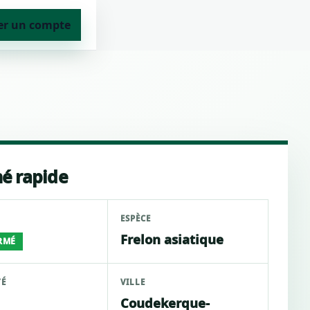
er un compte
é rapide
ESPÈCE
Frelon asiatique
RMÉ
TÉ
VILLE
Coudekerque-