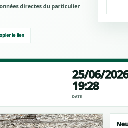
nnées directes du particulier
opier le lien
25/06/202
19:28
É
DATE
Neu