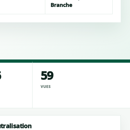
Branche
6
59
VUES
tralisation