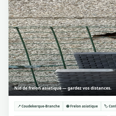
Nid de frelon asiatique — gardez vos distances.
📍 Coudekerque-Branche
🐝 Frelon asiatique
🏷️ Co