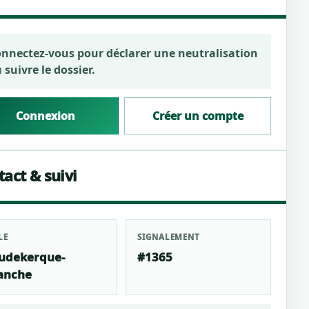
nnectez-vous pour déclarer une neutralisation
 suivre le dossier.
Connexion
Créer un compte
act & suivi
LE
SIGNALEMENT
udekerque-
#1365
anche