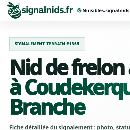
pest_control
Nuisibles.signalnids
SIGNALEMENT TERRAIN #1365
Nid de frelon
à Coudekerqu
Branche
Fiche détaillée du signalement : photo, stat