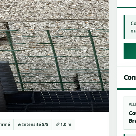
Co
ou
Cont
VIL
Co
Br
nfirmé
🔥 Intensité 5/5
📏 1.0 m