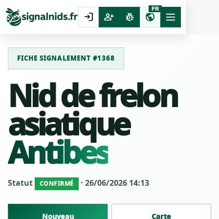
FR
login
person_add
pest_control
public
FICHE SIGNALEMENT #1368
Nid de frelon
asiatique
Antibes
Statut
· 26/06/2026 14:13
CONFIRMÉ
Nouveau
Carte