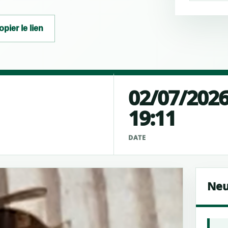
opier le lien
02/07/202
19:11
É
DATE
Neu