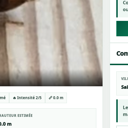
Co
ou
Cont
VIL
Sa
irmé
🔥 Intensité 2/5
📏 0.0 m
Le
ma
HAUTEUR ESTIMÉE
0.0 m