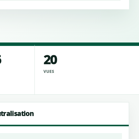
6
20
VUES
tralisation