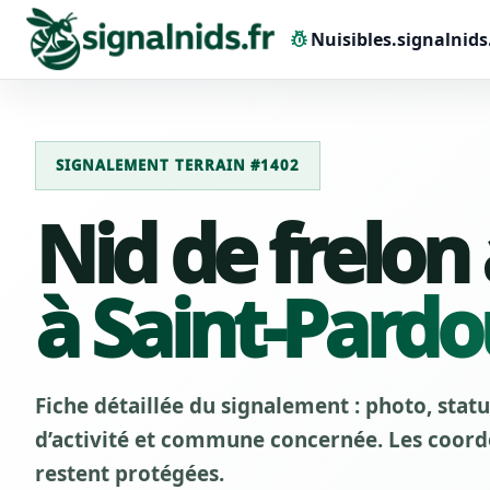
pest_control
Nuisibles.signalnids
SIGNALEMENT TERRAIN #1402
Nid de frelon
à Saint-Pardo
Fiche détaillée du signalement : photo, stat
d’activité et commune concernée. Les coordo
restent protégées.