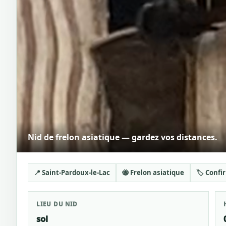
Nid de frelon asiatique — gardez vos distances.
📍 Saint-Pardoux-le-Lac
🐝 Frelon asiatique
🏷️ Conf
LIEU DU NID
sol