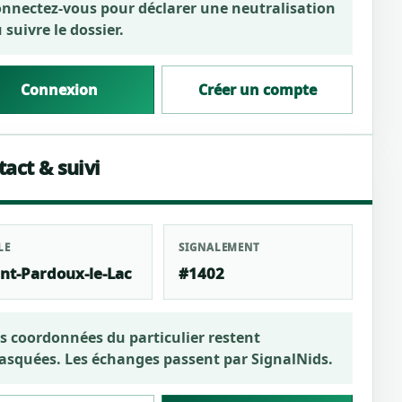
nnectez-vous pour déclarer une neutralisation
 suivre le dossier.
Connexion
Créer un compte
act & suivi
LE
SIGNALEMENT
int-Pardoux-le-Lac
#1402
s coordonnées du particulier restent
squées. Les échanges passent par SignalNids.