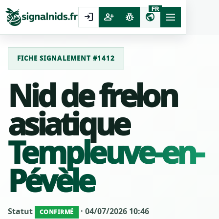
FR
login
person_add
pest_control
public
FICHE SIGNALEMENT #1412
Nid de frelon
asiatique
Templeuve-en-
Pévèle
Statut
· 04/07/2026 10:46
CONFIRMÉ