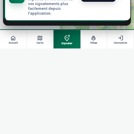
Tout refuser
vos signalements plus
facilement depuis
l’application.
Personnaliser
add_location_alt
home
map
pest_control
login
Accueil
Carte
Piège
Connexion
Signaler