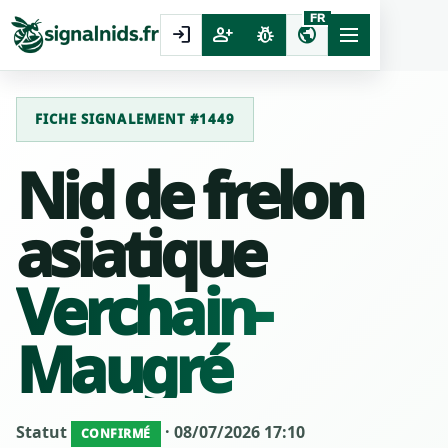
FR
login
person_add
pest_control
public
FICHE SIGNALEMENT #1449
Nid de frelon
asiatique
Verchain-
Maugré
Statut
· 08/07/2026 17:10
CONFIRMÉ