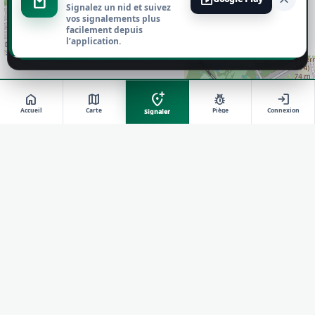
Signalez un nid et suivez
Tout refuser
vos signalements plus
facilement depuis
l’application.
Personnaliser
add_location_alt
home
map
pest_control
login
Accueil
Carte
Piège
Connexion
Signaler