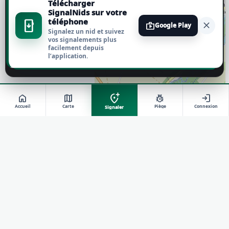
Télécharger
Tout accepter
SignalNids sur votre
téléphone
install_mobile
close
shop
Google Play
Signalez un nid et suivez
Tout refuser
vos signalements plus
facilement depuis
l’application.
Personnaliser
add_location_alt
home
map
pest_control
login
Accueil
Carte
Piège
Connexion
Signaler