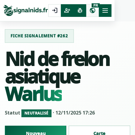
FR
login
person_add
pest_control
public
FICHE SIGNALEMENT #262
Nid de frelon
asiatique
Warlus
Statut
· 12/11/2025 17:26
NEUTRALISÉ
Nouveau
Carte