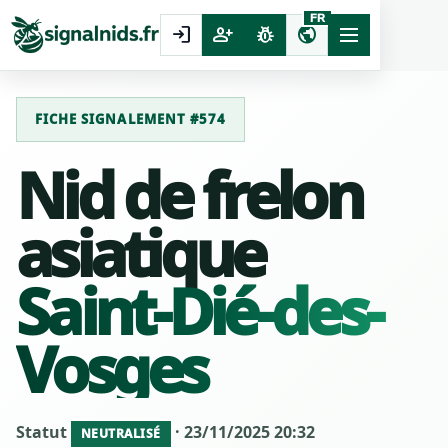
FR
login
person_add
pest_control
public
FICHE SIGNALEMENT #574
Nid de frelon
asiatique
Saint-Dié-des-
Vosges
Statut
· 23/11/2025 20:32
NEUTRALISÉ