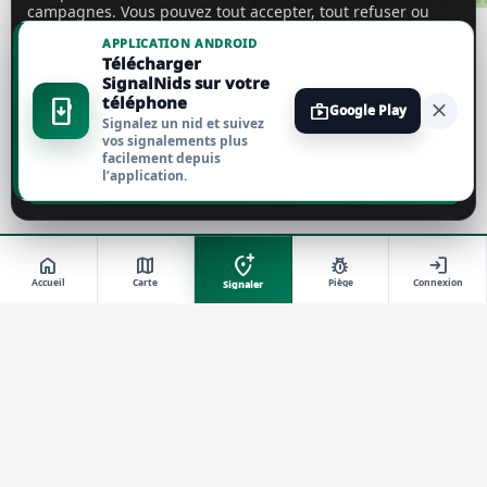
campagnes. Vous pouvez tout accepter, tout refuser ou
personnaliser vos choix.
En savoir plus
APPLICATION ANDROID
Télécharger
Tout accepter
SignalNids sur votre
téléphone
install_mobile
close
shop
Google Play
Signalez un nid et suivez
Tout refuser
vos signalements plus
facilement depuis
l’application.
Personnaliser
add_location_alt
home
map
pest_control
login
Accueil
Carte
Piège
Connexion
Signaler