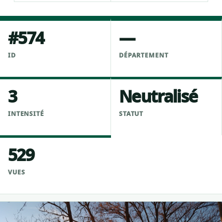
#574
—
ID
DÉPARTEMENT
3
Neutralisé
INTENSITÉ
STATUT
529
VUES