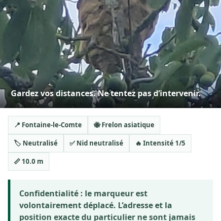
Gardez vos distances. Ne tentez pas d’intervenir.
📍 Fontaine-le-Comte
🐝 Frelon asiatique
🏷️ Neutralisé
✅ Nid neutralisé
🔥 Intensité 1/5
📏 10.0 m
Confidentialité :
le marqueur est
volontairement déplacé. L’adresse et la
position exacte du particulier ne sont jamais