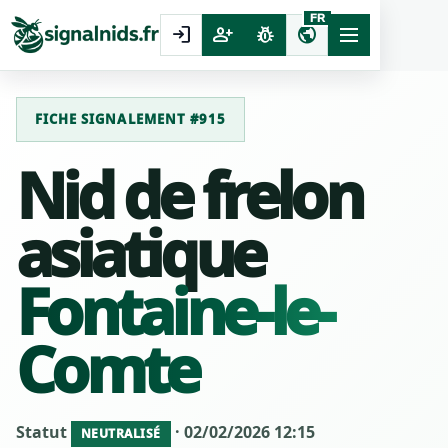
FR
login
person_add
pest_control
public
FICHE SIGNALEMENT #915
Nid de frelon
asiatique
Fontaine-le-
Comte
Statut
· 02/02/2026 12:15
NEUTRALISÉ