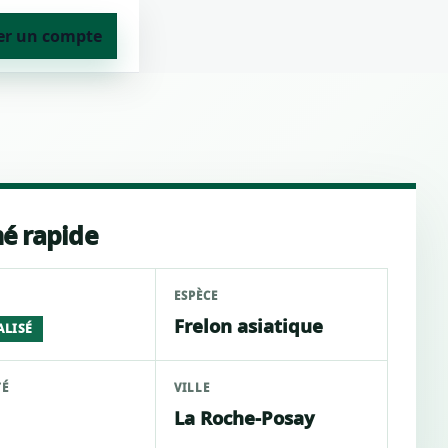
er un compte
é rapide
ESPÈCE
Frelon asiatique
ALISÉ
TÉ
VILLE
La Roche-Posay