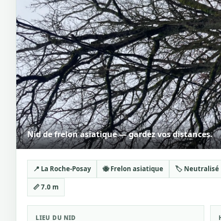
Nid de frelon asiatique — gardez vos distances.
📍 La Roche-Posay
🐝 Frelon asiatique
🏷️ Neutralisé
📏 7.0 m
LIEU DU NID