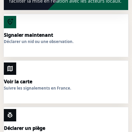
faciliter la mise en relation avec les acteurs locaux.
add_location_alt
Signaler maintenant
Déclarer un nid ou une observation.
map
Voir la carte
Suivre les signalements en France.
pest_control
Déclarer un piège