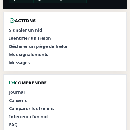
task_alt
ACTIONS
Signaler un nid
Identifier un frelon
Déclarer un piège de frelon
Mes signalements
Messages
menu_book
COMPRENDRE
Journal
Conseils
Comparer les frelons
Intérieur d’un nid
FAQ