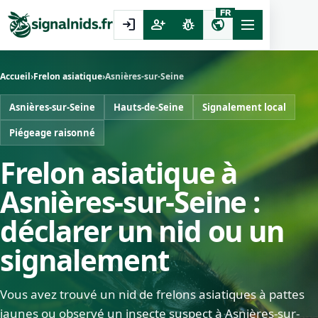
FR
login
person_add
pest_control
public
Accueil
›
Frelon asiatique
›
Asnières-sur-Seine
Asnières-sur-Seine
Hauts-de-Seine
Signalement local
Piégeage raisonné
Frelon asiatique à
Asnières-sur-Seine :
déclarer un nid ou un
signalement
Vous avez trouvé un nid de frelons asiatiques à pattes
jaunes ou observé un insecte suspect à Asnières-sur-