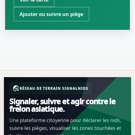
Ajouter ou suivre un piège
travel_explore
RÉSEAU DE TERRAIN SIGNALNIDS
Signaler, suivre et agir contre le
frelon asiatique.
Une plateforme citoyenne pour déclarer les nids,
suivre les pièges, visualiser les zones touchées et