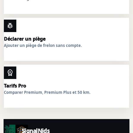
pest_control
Déclarer un piège
Ajouter un piège de frelon sans compte.
workspace_premium
Tarifs Pro
Comparer Premium, Premium Plus et 50 km.
SignalNids