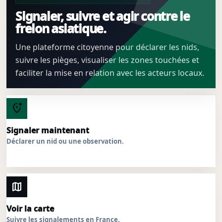
Signaler, suivre et agir contre le
frelon asiatique.
Une plateforme citoyenne pour déclarer les nids,
suivre les pièges, visualiser les zones touchées et
faciliter la mise en relation avec les acteurs locaux.
add_location_alt
Signaler maintenant
Déclarer un nid ou une observation.
map
Voir la carte
Suivre les signalements en France.