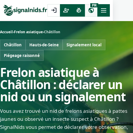
FR
login
person_add
pest_control
public
Accueil
›
Frelon asiatique
›
Châtillon
Châtillon
Hauts-de-Seine
Signalement local
Piégeage raisonné
Frelon asiatique à
Châtillon : déclarer un
nid ou un signalement
Vous avez trouvé un nid de frelons asiatiques à pattes
jaunes ou observé un insecte suspect à Châtillon ?
SignalNids vous permet de déclarer votre observation,