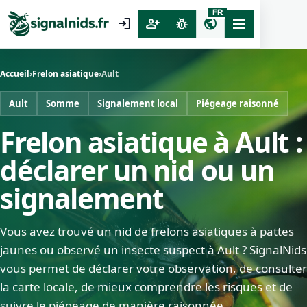
FR
login
person_add
pest_control
public
Accueil
›
Frelon asiatique
›
Ault
Ault
Somme
Signalement local
Piégeage raisonné
Frelon asiatique à Ault :
déclarer un nid ou un
signalement
Vous avez trouvé un nid de frelons asiatiques à pattes
jaunes ou observé un insecte suspect à Ault ? SignalNids
vous permet de déclarer votre observation, de consulter
la carte locale, de mieux comprendre les risques et de
suivre le piégeage de manière raisonnée.