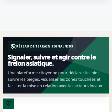
travel_explore
RÉSEAU DE TERRAIN SIGNALNIDS
Signaler, suivre et agir contre le
frelon asiatique.
Une plateforme citoyenne pour déclarer les nids,
suivre les pièges, visualiser les zones touchées et
faciliter la mise en relation avec les acteurs locaux.
add_location_alt