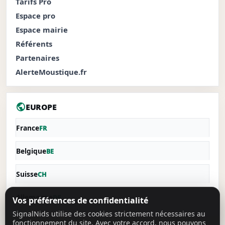
Tarifs Pro
Espace pro
Espace mairie
Référents
Partenaires
AlerteMoustique.fr
public
EUROPE
France
FR
Belgique
BE
Suisse
CH
Allemagne
DE
Vos préférences de confidentialité
SignalNids utilise des cookies strictement nécessaires au
fonctionnement du site. Avec votre accord, nous pouvons