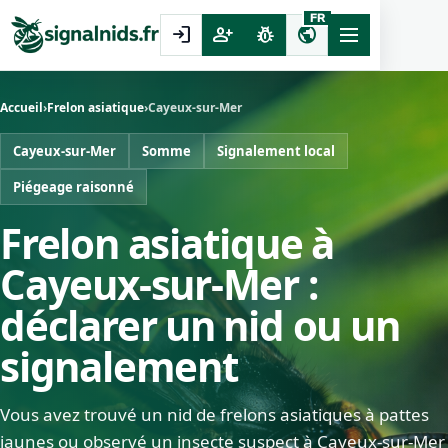
FR
login
person_add
pest_control
public
Accueil
›
Frelon asiatique
›
Cayeux-sur-Mer
Cayeux-sur-Mer
Somme
Signalement local
Piégeage raisonné
Frelon asiatique à
Cayeux-sur-Mer :
déclarer un nid ou un
signalement
Vous avez trouvé un nid de frelons asiatiques à pattes
jaunes ou observé un insecte suspect à Cayeux-sur-Mer