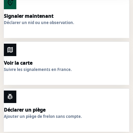
add_location_alt
Signaler maintenant
Déclarer un nid ou une observation.
map
Voir la carte
Suivre les signalements en France.
pest_control
Déclarer un piège
Ajouter un piège de frelon sans compte.