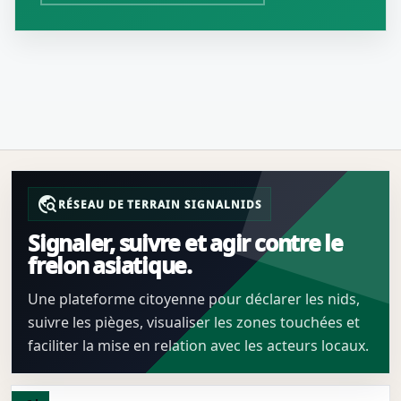
travel_explore
RÉSEAU DE TERRAIN SIGNALNIDS
Signaler, suivre et agir contre le
frelon asiatique.
Une plateforme citoyenne pour déclarer les nids,
suivre les pièges, visualiser les zones touchées et
faciliter la mise en relation avec les acteurs locaux.