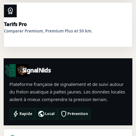
workspace_premium
Tarifs Pro
Comparer Premium, Premium Plus et 50 km.
SignalNids
Plateforme française de signalement et de suivi autour
du frelon asiatique à pattes jaunes. Les données locales
aident à mieux comprendre la pression terrain.
bolt
public
shield
Rapide
Local
Prévention