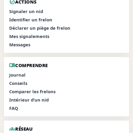
task_alt
ACTIONS
Signaler un nid
Identifier un frelon
Déclarer un piège de frelon
Mes signalements
Messages
menu_book
COMPRENDRE
Journal
Conseils
Comparer les frelons
Intérieur d’un nid
FAQ
groups
RÉSEAU