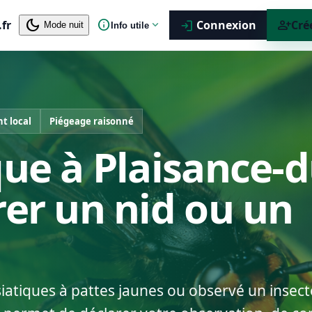
dark_mode
info
person_add
.fr
expand_more
Connexion
Cré
login
Mode nuit
Info utile
t local
Piégeage raisonné
que à Plaisance-d
rer un nid ou un
siatiques à pattes jaunes ou observé un insect