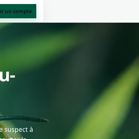
er un compte
u-
e suspect à