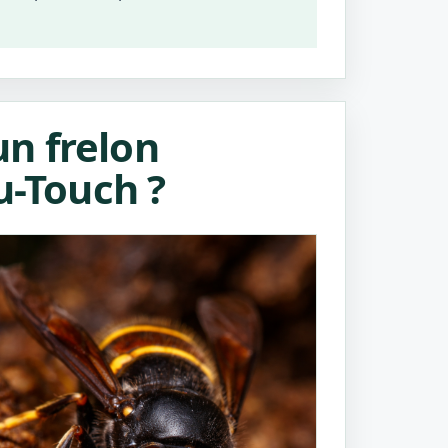
n frelon
u-Touch ?