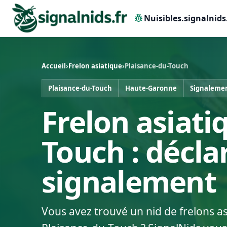
pest_control
Nuisibles.signalnids
Accueil
›
Frelon asiatique
›
Plaisance-du-Touch
Plaisance-du-Touch
Haute-Garonne
Signalemen
Frelon asiati
Touch : décla
signalement
Vous avez trouvé un nid de frelons a