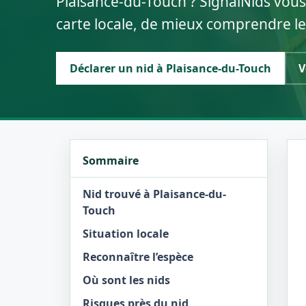
Plaisance-du-Touch ? SignalNids vous
carte locale, de mieux comprendre le
Déclarer un nid à Plaisance-du-Touch
V
Sommaire
Nid trouvé à Plaisance-du-
Touch
Situation locale
Reconnaître l’espèce
Où sont les nids
Risques près du nid