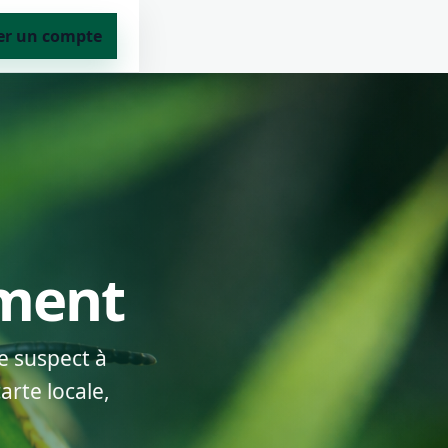
er un compte
ement
e suspect à
arte locale,