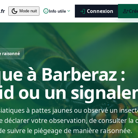
dark_mode
info
person_add
.fr
expand_more
Connexion
Cré
login
Mode nuit
Info utile
e raisonné
que à Barberaz :
nid ou un signal
siatiques à pattes jaunes ou observé un insect
déclarer votre observation, de consulter la c
de suivre le piégeage de manière raisonnée.