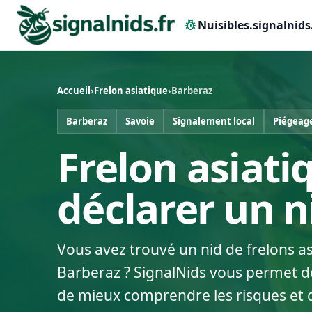
pest_control
Nuisibles.signalnids
Accueil
›
Frelon asiatique
›
Barberaz
Barberaz
Savoie
Signalement local
Piégeag
Frelon asiati
déclarer un 
Vous avez trouvé un nid de frelons a
Barberaz ? SignalNids vous permet de 
de mieux comprendre les risques et 