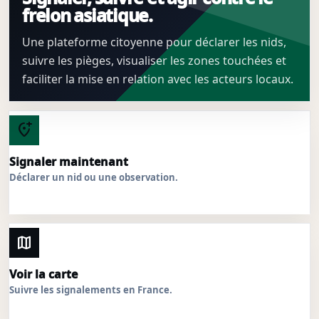
frelon asiatique.
Une plateforme citoyenne pour déclarer les nids,
suivre les pièges, visualiser les zones touchées et
faciliter la mise en relation avec les acteurs locaux.
add_location_alt
Signaler maintenant
Déclarer un nid ou une observation.
map
Voir la carte
Suivre les signalements en France.