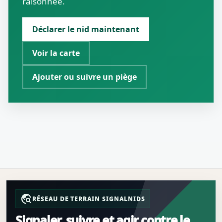
raisonnée.
Déclarer le nid maintenant
Voir la carte
Ajouter ou suivre un piège
travel_explore
RÉSEAU DE TERRAIN SIGNALNIDS
Signaler, suivre et agir contre le