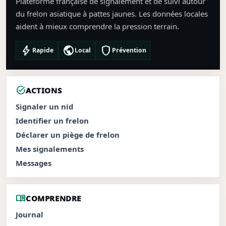
Plateforme française de signalement et de suivi autour
du frelon asiatique à pattes jaunes. Les données locales
aident à mieux comprendre la pression terrain.
bolt
public
shield
Rapide
Local
Prévention
task_alt
ACTIONS
Signaler un nid
Identifier un frelon
Déclarer un piège de frelon
Mes signalements
Messages
menu_book
COMPRENDRE
Journal