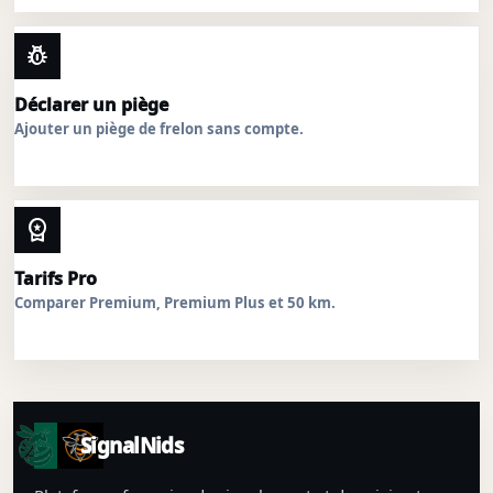
pest_control
Déclarer un piège
Ajouter un piège de frelon sans compte.
workspace_premium
Tarifs Pro
Comparer Premium, Premium Plus et 50 km.
SignalNids