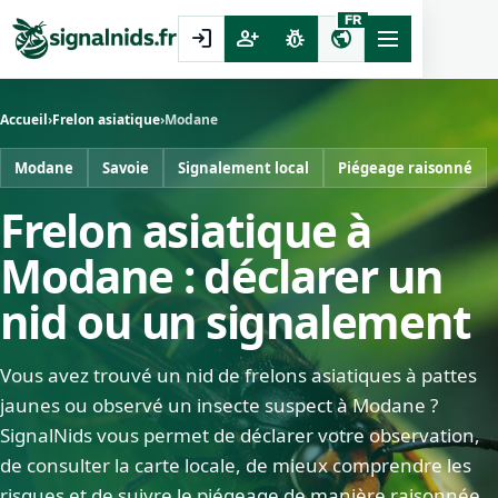
FR
login
person_add
pest_control
public
Accueil
›
Frelon asiatique
›
Modane
Modane
Savoie
Signalement local
Piégeage raisonné
Frelon asiatique à
Modane : déclarer un
nid ou un signalement
Vous avez trouvé un nid de frelons asiatiques à pattes
jaunes ou observé un insecte suspect à Modane ?
SignalNids vous permet de déclarer votre observation,
de consulter la carte locale, de mieux comprendre les
risques et de suivre le piégeage de manière raisonnée.