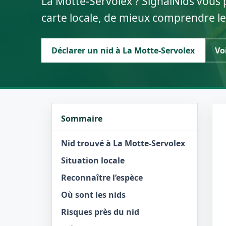
La Motte-Servolex ? SignalNids vous 
carte locale, de mieux comprendre le
Déclarer un nid à La Motte-Servolex
Vo
Sommaire
Nid trouvé à La Motte-Servolex
Situation locale
Reconnaître l’espèce
Où sont les nids
Risques près du nid