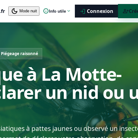
dark_mode
info
person_add
.fr
expand_more
Connexion
Cré
login
Mode nuit
Info utile
Piégeage raisonné
que à La Motte-
clarer un nid ou 
siatiques à pattes jaunes ou observé un insect