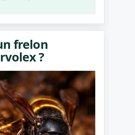
n frelon
rvolex ?