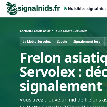
pest_control
Nuisibles.signalnids
Accueil
›
Frelon asiatique
›
La Motte-Servolex
La Motte-Servolex
Savoie
Signalement local
Frelon asiati
Servolex : dé
signalement
Vous avez trouvé un nid de frelons a