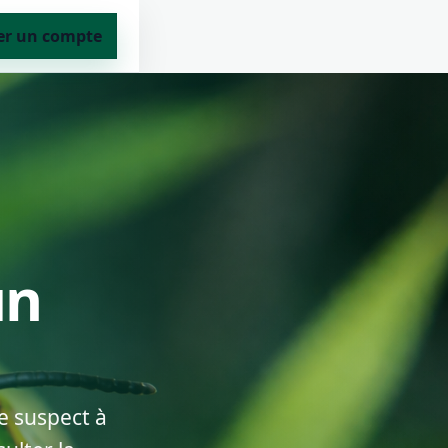
er un compte
un
e suspect à