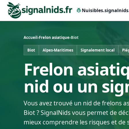
pest_control
Nuisibles.signalnids
Accueil
›
Frelon asiatique
›
Biot
Biot
Alpes-Maritimes
Signalement local
Pié
Frelon asiatiq
nid ou un si
Vous avez trouvé un nid de frelons a
Biot ? SignalNids vous permet de décl
mieux comprendre les risques et de 