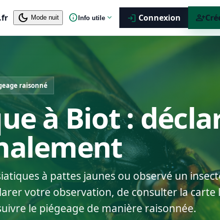
dark_mode
info
person_add
.fr
expand_more
Connexion
Cré
login
Mode nuit
Info utile
geage raisonné
ue à Biot : décla
gnalement
siatiques à pattes jaunes ou observé un insect
arer votre observation, de consulter la carte 
suivre le piégeage de manière raisonnée.