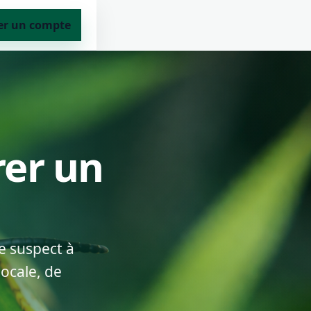
er un compte
rer un
e suspect à
locale, de