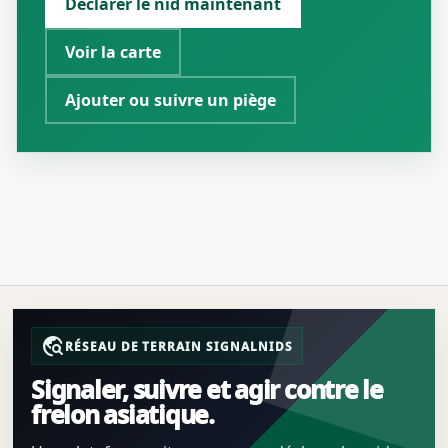
Déclarer le nid maintenant
Voir la carte
Ajouter ou suivre un piège
travel_explore
RÉSEAU DE TERRAIN SIGNALNIDS
Signaler, suivre et agir contre le
frelon asiatique.