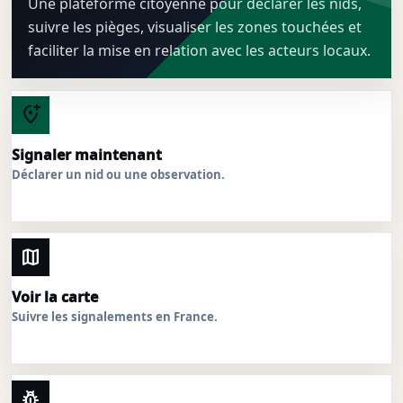
Une plateforme citoyenne pour déclarer les nids,
suivre les pièges, visualiser les zones touchées et
faciliter la mise en relation avec les acteurs locaux.
add_location_alt
Signaler maintenant
Déclarer un nid ou une observation.
map
Voir la carte
Suivre les signalements en France.
pest_control