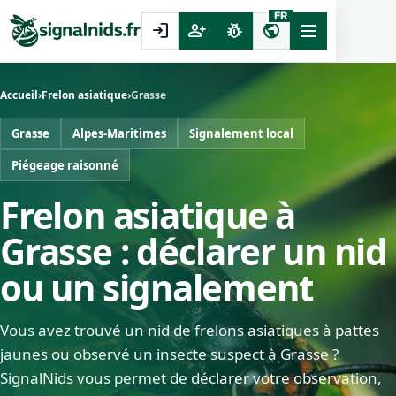
FR
login
person_add
pest_control
public
Accueil
›
Frelon asiatique
›
Grasse
Grasse
Alpes-Maritimes
Signalement local
Piégeage raisonné
Frelon asiatique à
Grasse : déclarer un nid
ou un signalement
Vous avez trouvé un nid de frelons asiatiques à pattes
jaunes ou observé un insecte suspect à Grasse ?
SignalNids vous permet de déclarer votre observation,