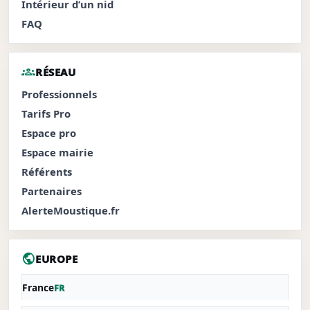
Intérieur d’un nid
FAQ
groups
RÉSEAU
Professionnels
Tarifs Pro
Espace pro
Espace mairie
Référents
Partenaires
AlerteMoustique.fr
public
EUROPE
France
FR