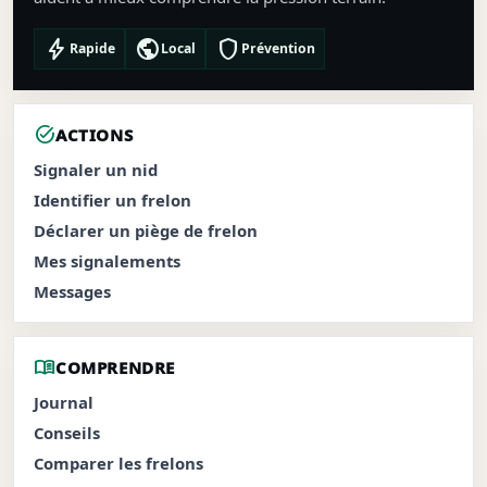
bolt
public
shield
Rapide
Local
Prévention
task_alt
ACTIONS
Signaler un nid
Identifier un frelon
Déclarer un piège de frelon
Mes signalements
Messages
menu_book
COMPRENDRE
Journal
Conseils
Comparer les frelons