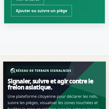
Ajouter ou suivre un piège
travel_explore
RÉSEAU DE TERRAIN SIGNALNIDS
Signaler, suivre et agir contre le
frelon asiatique.
Une plateforme citoyenne pour déclarer les nids,
suivre les pièges, visualiser les zones touchées et