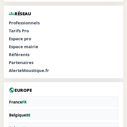
groups
RÉSEAU
Professionnels
Tarifs Pro
Espace pro
Espace mairie
Référents
Partenaires
AlerteMoustique.fr
public
EUROPE
France
FR
Belgique
BE