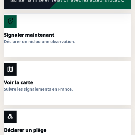
faciliter la mise en relation avec les acteurs locaux.
add_location_alt
Signaler maintenant
Déclarer un nid ou une observation.
map
Voir la carte
Suivre les signalements en France.
pest_control
Déclarer un piège