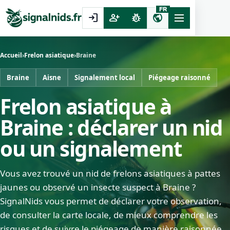
FR
login
person_add
pest_control
public
Accueil
›
Frelon asiatique
›
Braine
Braine
Aisne
Signalement local
Piégeage raisonné
Frelon asiatique à
Braine : déclarer un nid
ou un signalement
Vous avez trouvé un nid de frelons asiatiques à pattes
jaunes ou observé un insecte suspect à Braine ?
SignalNids vous permet de déclarer votre observation,
de consulter la carte locale, de mieux comprendre les
risques et de suivre le piégeage de manière raisonnée.