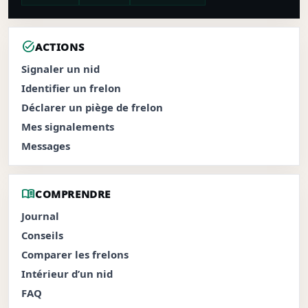
task_alt
ACTIONS
Signaler un nid
Identifier un frelon
Déclarer un piège de frelon
Mes signalements
Messages
menu_book
COMPRENDRE
Journal
Conseils
Comparer les frelons
Intérieur d’un nid
FAQ