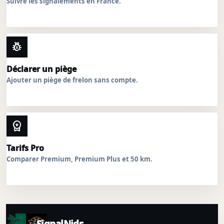
Suivre les signalements en France.
pest_control
Déclarer un piège
Ajouter un piège de frelon sans compte.
workspace_premium
Tarifs Pro
Comparer Premium, Premium Plus et 50 km.