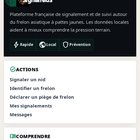
SignalNids
Plateforme française de signalement et de suivi autour
du frelon asiatique à pattes jaunes. Les données locales
aident à mieux comprendre la pression terrain.
bolt
public
shield
Rapide
Local
Prévention
task_alt
ACTIONS
Signaler un nid
Identifier un frelon
Déclarer un piège de frelon
Mes signalements
Messages
menu_book
COMPRENDRE