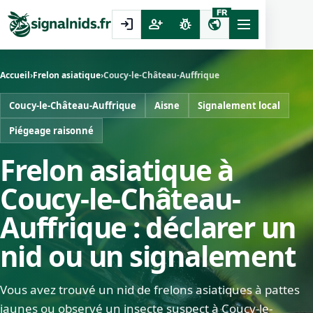
FR
login
person_add
pest_control
public
Accueil
›
Frelon asiatique
›
Coucy-le-Château-Auffrique
Coucy-le-Château-Auffrique
Aisne
Signalement local
Piégeage raisonné
Frelon asiatique à
Coucy-le-Château-
Auffrique : déclarer un
nid ou un signalement
Vous avez trouvé un nid de frelons asiatiques à pattes
jaunes ou observé un insecte suspect à Coucy-le-