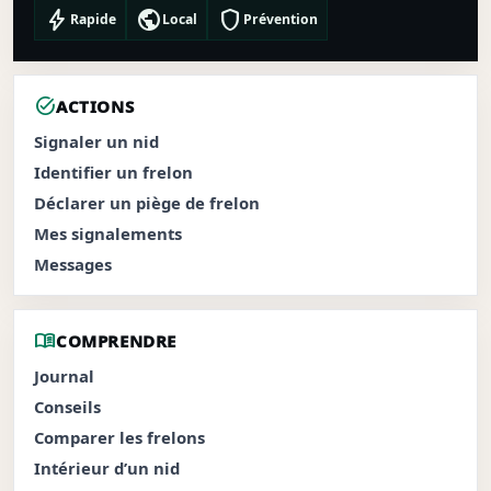
bolt
public
shield
Rapide
Local
Prévention
task_alt
ACTIONS
Signaler un nid
Identifier un frelon
Déclarer un piège de frelon
Mes signalements
Messages
menu_book
COMPRENDRE
Journal
Conseils
Comparer les frelons
Intérieur d’un nid