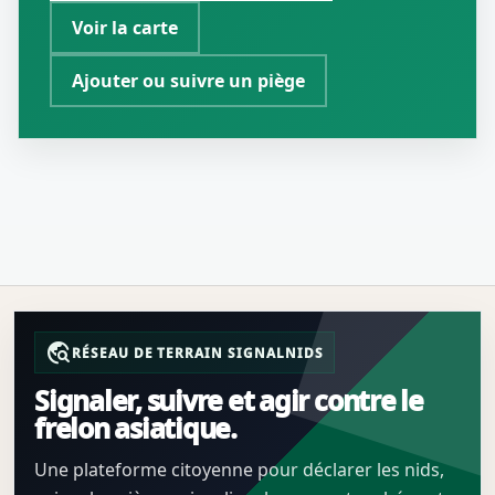
Voir la carte
Ajouter ou suivre un piège
travel_explore
RÉSEAU DE TERRAIN SIGNALNIDS
Signaler, suivre et agir contre le
frelon asiatique.
Une plateforme citoyenne pour déclarer les nids,