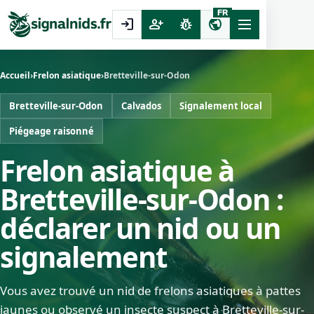
FR
login
person_add
pest_control
public
Accueil
›
Frelon asiatique
›
Bretteville-sur-Odon
Bretteville-sur-Odon
Calvados
Signalement local
Piégeage raisonné
Frelon asiatique à
Bretteville-sur-Odon :
déclarer un nid ou un
signalement
Vous avez trouvé un nid de frelons asiatiques à pattes
jaunes ou observé un insecte suspect à Bretteville-sur-