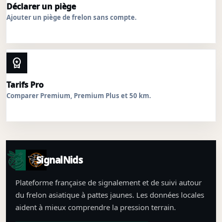
Déclarer un piège
Ajouter un piège de frelon sans compte.
workspace_premium
Tarifs Pro
Comparer Premium, Premium Plus et 50 km.
SignalNids
Plateforme française de signalement et de suivi autour
du frelon asiatique à pattes jaunes. Les données locales
aident à mieux comprendre la pression terrain.