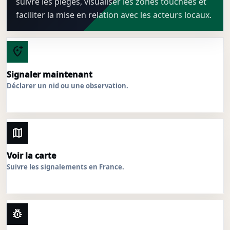
suivre les pièges, visualiser les zones touchées et
faciliter la mise en relation avec les acteurs locaux.
add_location_alt
Signaler maintenant
Déclarer un nid ou une observation.
map
Voir la carte
Suivre les signalements en France.
pest_control