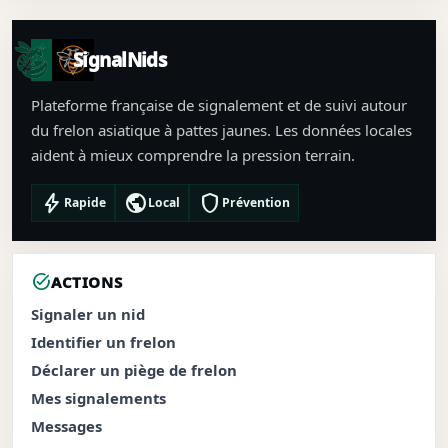
SignalNids
Plateforme française de signalement et de suivi autour
du frelon asiatique à pattes jaunes. Les données locales
aident à mieux comprendre la pression terrain.
bolt
public
shield
Rapide
Local
Prévention
task_alt
ACTIONS
Signaler un nid
Identifier un frelon
Déclarer un piège de frelon
Mes signalements
Messages