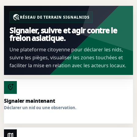
travel_explore
RÉSEAU DE TERRAIN SIGNALNIDS
Signaler, suivre et agir contre le
frelon asiatique.
Une plateforme citoyenne pour déclarer les nids,
suivre les pièges, visualiser les zones touchées et
faciliter la mise en relation avec les acteurs locaux.
add_location_alt
Signaler maintenant
Déclarer un nid ou une observation.
map