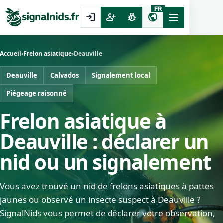
FR
login
person_add
pest_control
public
Accueil
›
Frelon asiatique
›
Deauville
Deauville
Calvados
Signalement local
Piégeage raisonné
Frelon asiatique à
Deauville : déclarer un
nid ou un signalement
Vous avez trouvé un nid de frelons asiatiques à pattes
jaunes ou observé un insecte suspect à Deauville ?
SignalNids vous permet de déclarer votre observation,