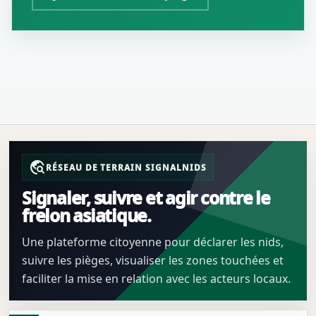
travel_explore
RÉSEAU DE TERRAIN SIGNALNIDS
Signaler, suivre et agir contre le
frelon asiatique.
Une plateforme citoyenne pour déclarer les nids,
suivre les pièges, visualiser les zones touchées et
faciliter la mise en relation avec les acteurs locaux.