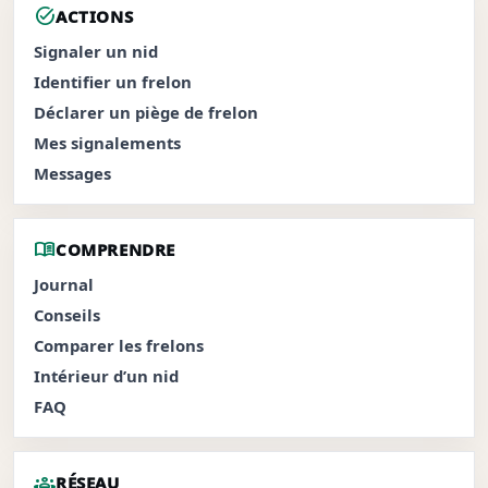
task_alt
ACTIONS
Signaler un nid
Identifier un frelon
Déclarer un piège de frelon
Mes signalements
Messages
menu_book
COMPRENDRE
Journal
Conseils
Comparer les frelons
Intérieur d’un nid
FAQ
groups
RÉSEAU