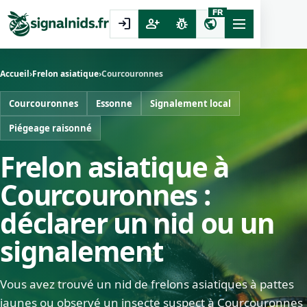
FR
login
person_add
pest_control
public
Accueil
›
Frelon asiatique
›
Courcouronnes
Courcouronnes
Essonne
Signalement local
Piégeage raisonné
Frelon asiatique à
Courcouronnes :
déclarer un nid ou un
signalement
Vous avez trouvé un nid de frelons asiatiques à pattes
jaunes ou observé un insecte suspect à Courcouronnes