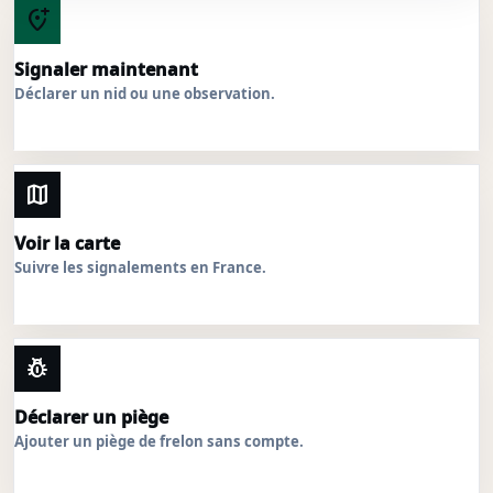
add_location_alt
Signaler maintenant
Déclarer un nid ou une observation.
map
Voir la carte
Suivre les signalements en France.
pest_control
Déclarer un piège
Ajouter un piège de frelon sans compte.