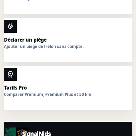
pest_control
Déclarer un piège
Ajouter un piège de frelon sans compte.
workspace_premium
Tarifs Pro
Comparer Premium, Premium Plus et 50 km.
SignalNids