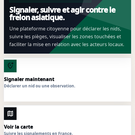
Signaler, suivre et agir contre le
frelon asiatique.
Une plateforme citoyenne pour déclarer les nids,
suivre les pièges, visualiser les zones touchées et
faciliter la mise en relation avec les acteurs locaux.
add_location_alt
Signaler maintenant
Déclarer un nid ou une observation.
map
Voir la carte
Suivre les signalements en France.