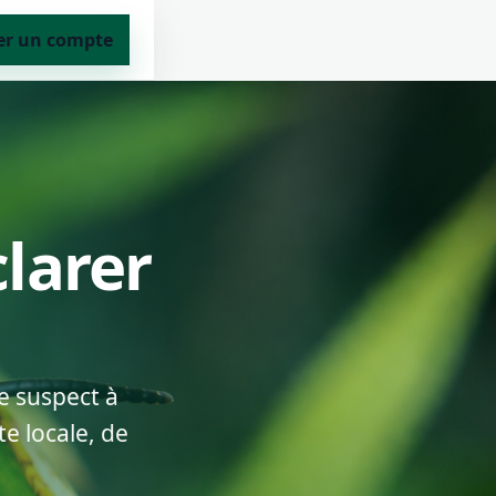
er un compte
clarer
e suspect à
e locale, de