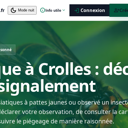
dark_mode
info
person_add
.fr
expand_more
Connexion
Cré
login
Mode nuit
Info utile
isonné
ue à Crolles : dé
 signalement
siatiques à pattes jaunes ou observé un insect
éclarer votre observation, de consulter la cart
suivre le piégeage de manière raisonnée.