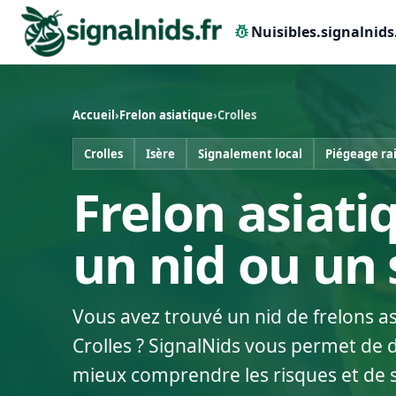
pest_control
Nuisibles.signalnids
Accueil
›
Frelon asiatique
›
Crolles
Crolles
Isère
Signalement local
Piégeage ra
Frelon asiatiq
un nid ou un
Vous avez trouvé un nid de frelons a
Crolles ? SignalNids vous permet de d
mieux comprendre les risques et de 