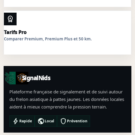
workspace_premium
Tarifs Pro
Comparer Premium, Premium Plus et 50 km.
SignalNids
Plateforme française de signalement et de suivi autour
du frelon asiatique à pattes jaunes. Les données locales
aident à mieux comprendre la pression terrain.
bolt
public
shield
Rapide
Local
Prévention