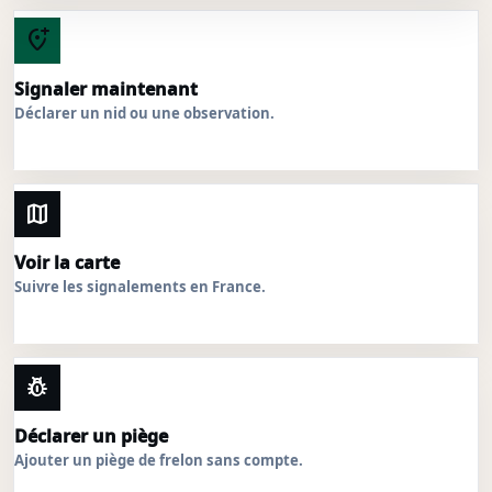
add_location_alt
Signaler maintenant
Déclarer un nid ou une observation.
map
Voir la carte
Suivre les signalements en France.
pest_control
Déclarer un piège
Ajouter un piège de frelon sans compte.