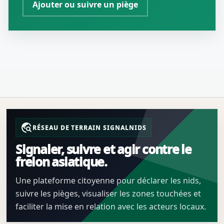
Ajouter ou suivre un piège
travel_explore
RÉSEAU DE TERRAIN SIGNALNIDS
Signaler, suivre et agir contre le
frelon asiatique.
Une plateforme citoyenne pour déclarer les nids,
suivre les pièges, visualiser les zones touchées et
faciliter la mise en relation avec les acteurs locaux.