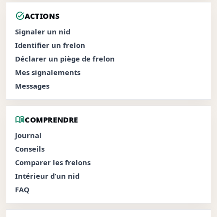
task_alt
ACTIONS
Signaler un nid
Identifier un frelon
Déclarer un piège de frelon
Mes signalements
Messages
menu_book
COMPRENDRE
Journal
Conseils
Comparer les frelons
Intérieur d’un nid
FAQ