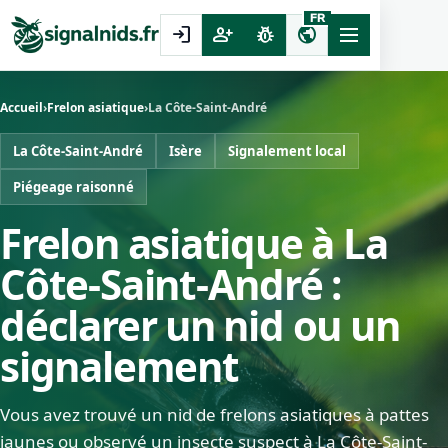
FR
login
person_add
pest_control
public
Accueil
›
Frelon asiatique
›
La Côte-Saint-André
La Côte-Saint-André
Isère
Signalement local
Piégeage raisonné
Frelon asiatique à La
Côte-Saint-André :
déclarer un nid ou un
signalement
Vous avez trouvé un nid de frelons asiatiques à pattes
jaunes ou observé un insecte suspect à La Côte-Saint-