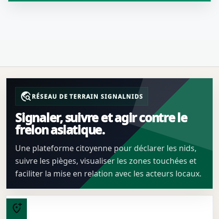
travel_explore
RÉSEAU DE TERRAIN SIGNALNIDS
Signaler, suivre et agir contre le
frelon asiatique.
Une plateforme citoyenne pour déclarer les nids,
suivre les pièges, visualiser les zones touchées et
faciliter la mise en relation avec les acteurs locaux.
add_location_alt