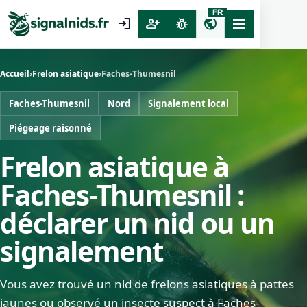
FR
login
person_add
pest_control
public
Accueil
›
Frelon asiatique
›
Faches-Thumesnil
Faches-Thumesnil
Nord
Signalement local
Piégeage raisonné
Frelon asiatique à
Faches-Thumesnil :
déclarer un nid ou un
signalement
Vous avez trouvé un nid de frelons asiatiques à pattes
jaunes ou observé un insecte suspect à Faches-