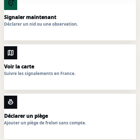
add_location_alt
Signaler maintenant
Déclarer un nid ou une observation.
map
Voir la carte
Suivre les signalements en France.
pest_control
Déclarer un piège
Ajouter un piège de frelon sans compte.