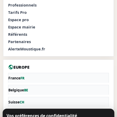
Professionnels
Tarifs Pro
Espace pro
Espace mairie
Référents
Partenaires
AlerteMoustique.fr
public
EUROPE
France
FR
Belgique
BE
Suisse
CH
Allemagne
DE
Vos préférences de confidentialité