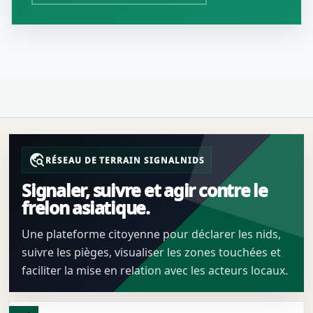
travel_explore
RÉSEAU DE TERRAIN SIGNALNIDS
Signaler, suivre et agir contre le
frelon asiatique.
Une plateforme citoyenne pour déclarer les nids,
suivre les pièges, visualiser les zones touchées et
faciliter la mise en relation avec les acteurs locaux.