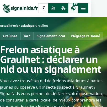
FR
login
person_add
pest_control
public
Accueil
›
Frelon asiatique
›
Graulhet
Graulhet
Tarn
Signalement local
Piégeage raisonné
Frelon asiatique à
Graulhet : déclarer un
nid ou un signalement
Vous avez trouvé un nid de frelons asiatiques à pattes
jaunes ou observé un insecte suspect à Graulhet ?
SignalNids vous permet de déclarer votre observation,
de consulter la carte locale, de mieux comprendre les
risques et de suivre le piégeage de manière raisonnée.