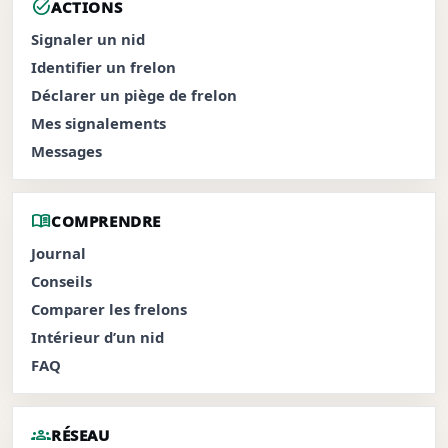
task_alt
ACTIONS
Signaler un nid
Identifier un frelon
Déclarer un piège de frelon
Mes signalements
Messages
menu_book
COMPRENDRE
Journal
Conseils
Comparer les frelons
Intérieur d’un nid
FAQ
groups
RÉSEAU