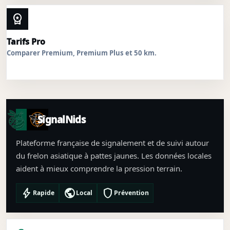
workspace_premium
Tarifs Pro
Comparer Premium, Premium Plus et 50 km.
SignalNids
Plateforme française de signalement et de suivi autour
du frelon asiatique à pattes jaunes. Les données locales
aident à mieux comprendre la pression terrain.
bolt
public
shield
Rapide
Local
Prévention