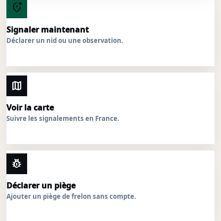
add_location_alt
Signaler maintenant
Déclarer un nid ou une observation.
map
Voir la carte
Suivre les signalements en France.
pest_control
Déclarer un piège
Ajouter un piège de frelon sans compte.