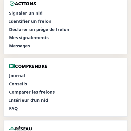
task_alt
ACTIONS
Signaler un nid
Identifier un frelon
Déclarer un piège de frelon
Mes signalements
Messages
menu_book
COMPRENDRE
Journal
Conseils
Comparer les frelons
Intérieur d’un nid
FAQ
groups
RÉSEAU