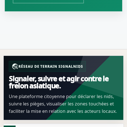
travel_explore
RÉSEAU DE TERRAIN SIGNALNIDS
Signaler, suivre et agir contre le
frelon asiatique.
Une plateforme citoyenne pour déclarer les nids,
suivre les pièges, visualiser les zones touchées et
faciliter la mise en relation avec les acteurs locaux.