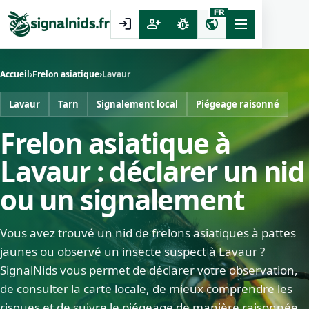
FR
login
person_add
pest_control
public
Accueil
›
Frelon asiatique
›
Lavaur
Lavaur
Tarn
Signalement local
Piégeage raisonné
Frelon asiatique à
Lavaur : déclarer un nid
ou un signalement
Vous avez trouvé un nid de frelons asiatiques à pattes
jaunes ou observé un insecte suspect à Lavaur ?
SignalNids vous permet de déclarer votre observation,
de consulter la carte locale, de mieux comprendre les
risques et de suivre le piégeage de manière raisonnée.