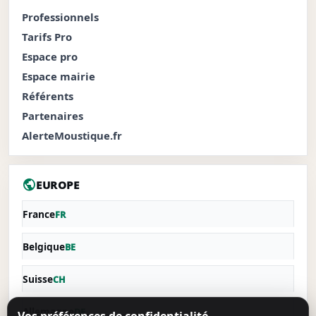
Professionnels
Tarifs Pro
Espace pro
Espace mairie
Référents
Partenaires
AlerteMoustique.fr
public
EUROPE
France
FR
Belgique
BE
Suisse
CH
Allemagne
DE