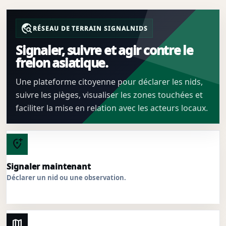
travel_explore
RÉSEAU DE TERRAIN SIGNALNIDS
Signaler, suivre et agir contre le
frelon asiatique.
Une plateforme citoyenne pour déclarer les nids,
suivre les pièges, visualiser les zones touchées et
faciliter la mise en relation avec les acteurs locaux.
add_location_alt
Signaler maintenant
Déclarer un nid ou une observation.
map