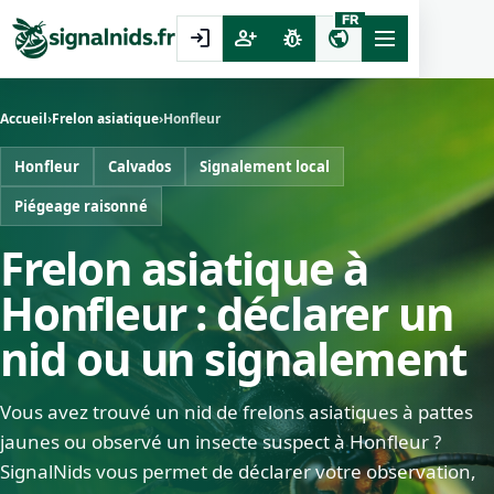
FR
login
person_add
pest_control
public
Accueil
›
Frelon asiatique
›
Honfleur
Honfleur
Calvados
Signalement local
Piégeage raisonné
Frelon asiatique à
Honfleur : déclarer un
nid ou un signalement
Vous avez trouvé un nid de frelons asiatiques à pattes
jaunes ou observé un insecte suspect à Honfleur ?
SignalNids vous permet de déclarer votre observation,