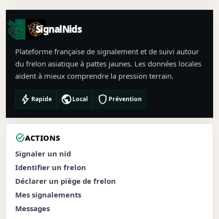
SignalNids
Plateforme française de signalement et de suivi autour
du frelon asiatique à pattes jaunes. Les données locales
aident à mieux comprendre la pression terrain.
bolt
public
shield
Rapide
Local
Prévention
task_alt
ACTIONS
Signaler un nid
Identifier un frelon
Déclarer un piège de frelon
Mes signalements
Messages