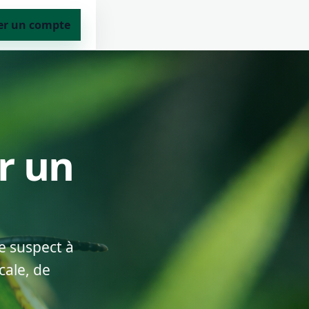
er un compte
er un
e suspect à
cale, de