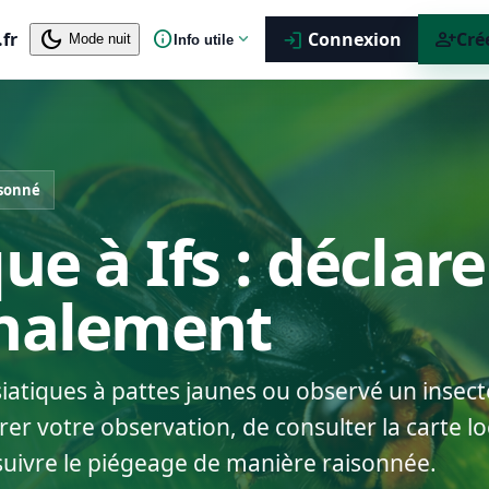
dark_mode
info
person_add
.fr
expand_more
Connexion
Cré
login
Mode nuit
Info utile
isonné
ue à Ifs : déclar
gnalement
siatiques à pattes jaunes ou observé un insect
rer votre observation, de consulter la carte lo
suivre le piégeage de manière raisonnée.