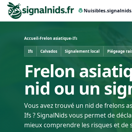
pest_control
Nuisibles.signalnids
Accueil
›
Frelon asiatique
›
Ifs
Ifs
Calvados
Signalement local
Piégeage ra
Frelon asiatiq
nid ou un si
Vous avez trouvé un nid de frelons a
Ifs ? SignalNids vous permet de décla
mieux comprendre les risques et de 