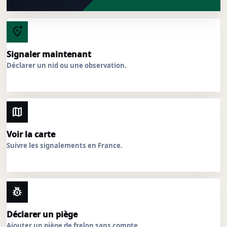
add_location_alt
Signaler maintenant
Déclarer un nid ou une observation.
map
Voir la carte
Suivre les signalements en France.
pest_control
Déclarer un piège
Ajouter un piège de frelon sans compte.