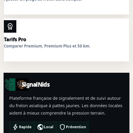
workspace_premium
Tarifs Pro
Comparer Premium, Premium Plus et 50 km.
SignalNids
Plateforme française de signalement et de suivi autour
du frelon asiatique à pattes jaunes. Les données locales
aident à mieux comprendre la pression terrain.
bolt
public
shield
Rapide
Local
Prévention