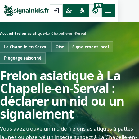
FR
login
person_add
pest_control
public
Accueil
›
Frelon asiatique
›
La Chapelle-en-Serval
La Chapelle-en-Serval
Oise
Signalement local
Piégeage raisonné
Frelon asiatique à La
Chapelle-en-Serval :
déclarer un nid ou un
signalement
Vous avez trouvé un nid de frelons asiatiques à pattes
jaunes ou observé un insecte suspect à La Chapelle-en-