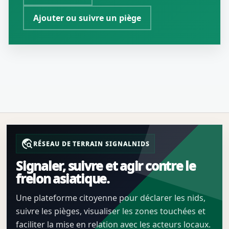
Ajouter ou suivre un piège
travel_explore
RÉSEAU DE TERRAIN SIGNALNIDS
Signaler, suivre et agir contre le
frelon asiatique.
Une plateforme citoyenne pour déclarer les nids,
suivre les pièges, visualiser les zones touchées et
faciliter la mise en relation avec les acteurs locaux.