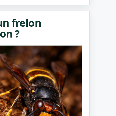
n frelon
lon ?