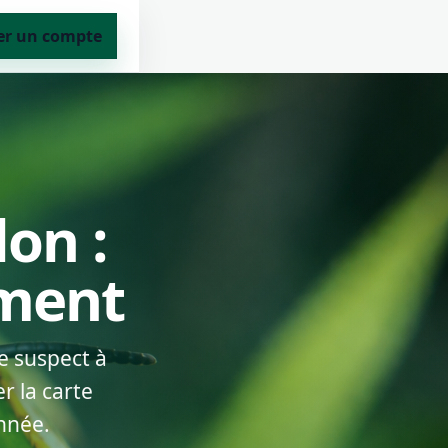
er un compte
lon :
ement
e suspect à
r la carte
nnée.