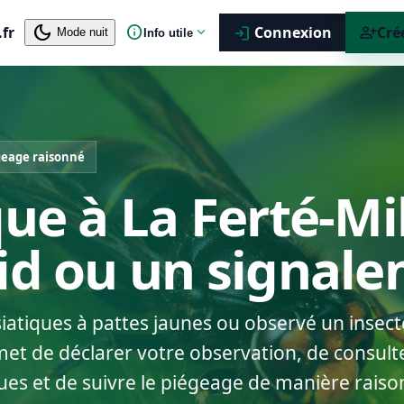
dark_mode
info
person_add
.fr
expand_more
Connexion
Cré
login
Mode nuit
Info utile
geage raisonné
que à La Ferté-Mi
nid ou un signal
siatiques à pattes jaunes ou observé un insect
et de déclarer votre observation, de consulte
ues et de suivre le piégeage de manière raiso