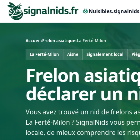
pest_control
Nuisibles.signalnids
Accueil
›
Frelon asiatique
›
La Ferté-Milon
La Ferté-Milon
Aisne
Signalement local
Pié
Frelon asiati
déclarer un 
Vous avez trouvé un nid de frelons a
La Ferté-Milon ? SignalNids vous perm
locale, de mieux comprendre les risq