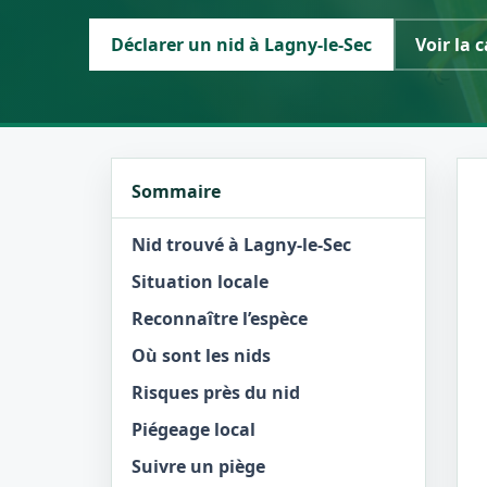
Déclarer un nid à Lagny-le-Sec
Voir la 
Sommaire
Nid trouvé à Lagny-le-Sec
Situation locale
Reconnaître l’espèce
Où sont les nids
Risques près du nid
Piégeage local
Suivre un piège