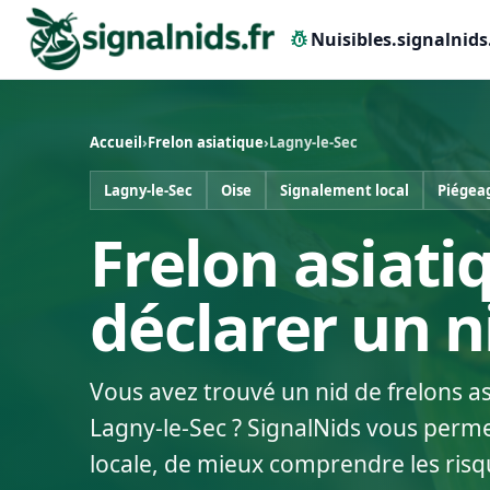
pest_control
Nuisibles.signalnids
Accueil
›
Frelon asiatique
›
Lagny-le-Sec
Lagny-le-Sec
Oise
Signalement local
Piégea
Frelon asiati
déclarer un 
Vous avez trouvé un nid de frelons a
Lagny-le-Sec ? SignalNids vous permet
locale, de mieux comprendre les risq