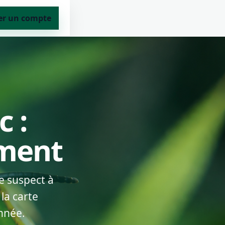
er un compte
c :
ement
e suspect à
la carte
nnée.