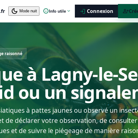
dark_mode
info
person_add
.fr
expand_more
Connexion
Cré
login
Mode nuit
Info utile
ge raisonné
que à Lagny-le-Se
nid ou un signal
siatiques à pattes jaunes ou observé un insect
 de déclarer votre observation, de consulter 
ues et de suivre le piégeage de manière raiso