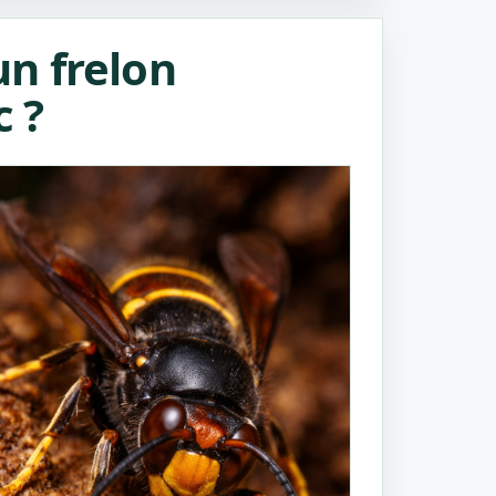
n frelon
c ?