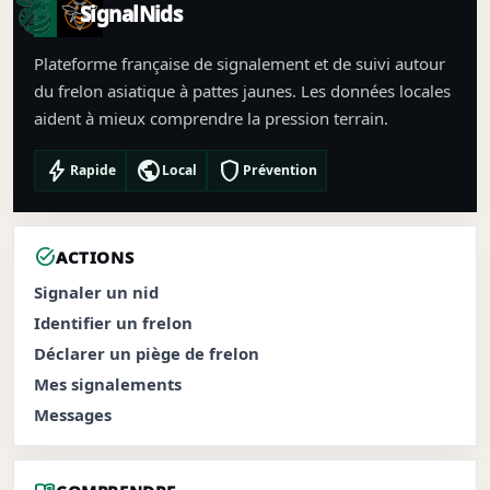
SignalNids
Plateforme française de signalement et de suivi autour
du frelon asiatique à pattes jaunes. Les données locales
aident à mieux comprendre la pression terrain.
bolt
public
shield
Rapide
Local
Prévention
task_alt
ACTIONS
Signaler un nid
Identifier un frelon
Déclarer un piège de frelon
Mes signalements
Messages