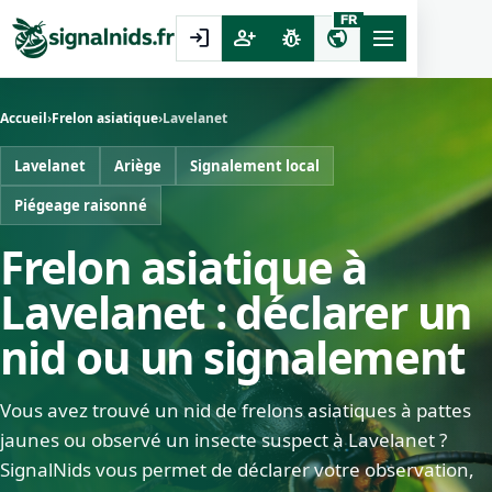
FR
login
person_add
pest_control
public
Accueil
›
Frelon asiatique
›
Lavelanet
Lavelanet
Ariège
Signalement local
Piégeage raisonné
Frelon asiatique à
Lavelanet : déclarer un
nid ou un signalement
Vous avez trouvé un nid de frelons asiatiques à pattes
jaunes ou observé un insecte suspect à Lavelanet ?
SignalNids vous permet de déclarer votre observation,