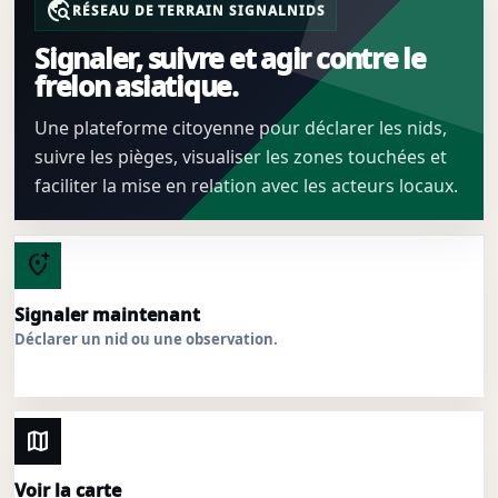
travel_explore
RÉSEAU DE TERRAIN SIGNALNIDS
Signaler, suivre et agir contre le
frelon asiatique.
Une plateforme citoyenne pour déclarer les nids,
suivre les pièges, visualiser les zones touchées et
faciliter la mise en relation avec les acteurs locaux.
add_location_alt
Signaler maintenant
Déclarer un nid ou une observation.
map
Voir la carte