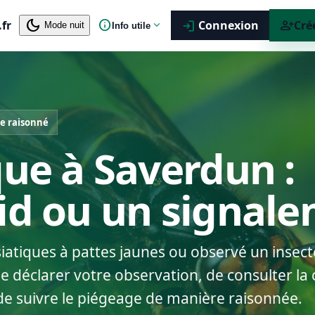
dark_mode
info
person_add
.fr
expand_more
Connexion
Cré
login
Mode nuit
Info utile
e raisonné
que à Saverdun :
nid ou un signal
siatiques à pattes jaunes ou observé un insect
déclarer votre observation, de consulter la c
de suivre le piégeage de manière raisonnée.