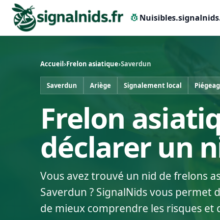
pest_control
Nuisibles.signalnids
Accueil
›
Frelon asiatique
›
Saverdun
Saverdun
Ariège
Signalement local
Piégeag
Frelon asiati
déclarer un 
Vous avez trouvé un nid de frelons a
Saverdun ? SignalNids vous permet de 
de mieux comprendre les risques et 