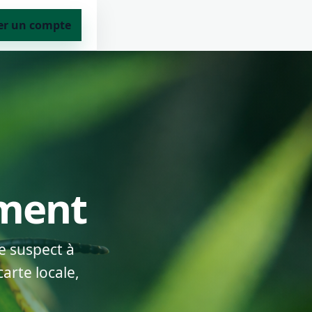
er un compte
ement
e suspect à
arte locale,