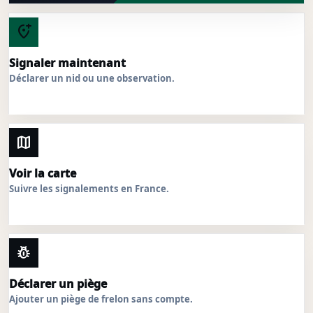
add_location_alt
Signaler maintenant
Déclarer un nid ou une observation.
map
Voir la carte
Suivre les signalements en France.
pest_control
Déclarer un piège
Ajouter un piège de frelon sans compte.