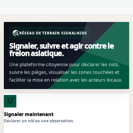
travel_explore
RÉSEAU DE TERRAIN SIGNALNIDS
Signaler, suivre et agir contre le
frelon asiatique.
Une plateforme citoyenne pour déclarer les nids,
suivre les pièges, visualiser les zones touchées et
faciliter la mise en relation avec les acteurs locaux.
add_location_alt
Signaler maintenant
Déclarer un nid ou une observation.