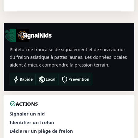
SignalNids
Plateforme française de signalement et de suivi autour
du frelon asiatique à pattes jaunes. Les données locales
aident à mieux comprendre la pression terrain.
bolt
public
shield
Rapide
Local
Prévention
task_alt
ACTIONS
Signaler un nid
Identifier un frelon
Déclarer un piège de frelon