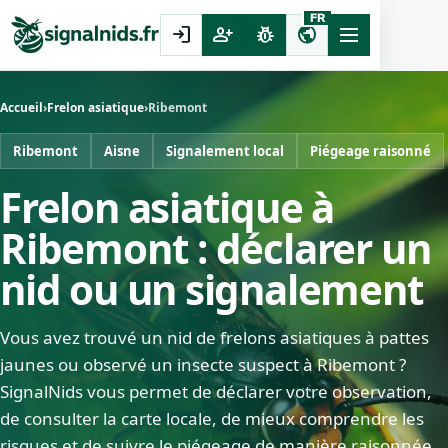
FR
login
person_add
pest_control
public
Accueil
›
Frelon asiatique
›
Ribemont
Ribemont
Aisne
Signalement local
Piégeage raisonné
Frelon asiatique à
Ribemont : déclarer un
nid ou un signalement
Vous avez trouvé un nid de frelons asiatiques à pattes
jaunes ou observé un insecte suspect à Ribemont ?
SignalNids vous permet de déclarer votre observation,
de consulter la carte locale, de mieux comprendre les
risques et de suivre le piégeage de manière raisonnée.