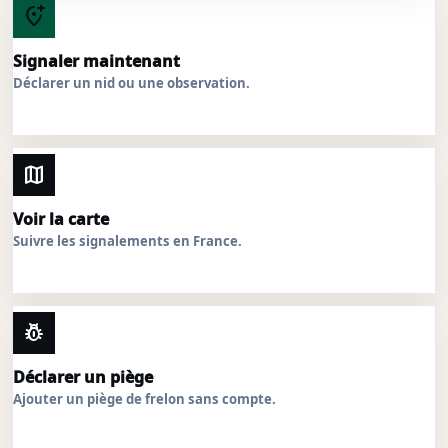
add_location_alt
Signaler maintenant
Déclarer un nid ou une observation.
map
Voir la carte
Suivre les signalements en France.
pest_control
Déclarer un piège
Ajouter un piège de frelon sans compte.