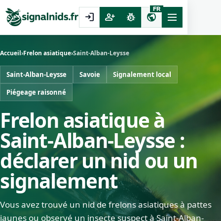
FR
login
person_add
pest_control
public
Accueil
›
Frelon asiatique
›
Saint-Alban-Leysse
Saint-Alban-Leysse
Savoie
Signalement local
Piégeage raisonné
Frelon asiatique à
Saint-Alban-Leysse :
déclarer un nid ou un
signalement
Vous avez trouvé un nid de frelons asiatiques à pattes
jaunes ou observé un insecte suspect à Saint-Alban-