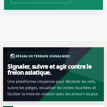
travel_explore
RÉSEAU DE TERRAIN SIGNALNIDS
Signaler, suivre et agir contre le
frelon asiatique.
Une plateforme citoyenne pour déclarer les nids,
suivre les pièges, visualiser les zones touchées et
faciliter la mise en relation avec les acteurs locaux.