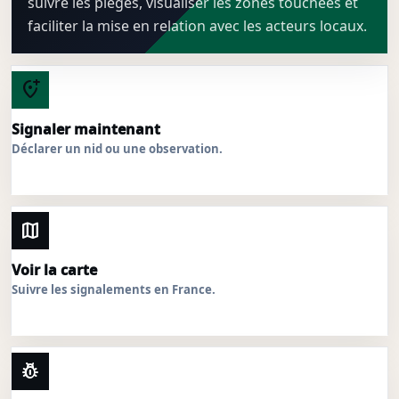
suivre les pièges, visualiser les zones touchées et
faciliter la mise en relation avec les acteurs locaux.
add_location_alt
Signaler maintenant
Déclarer un nid ou une observation.
map
Voir la carte
Suivre les signalements en France.
pest_control