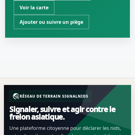
Voir la carte
Ajouter ou suivre un piège
travel_explore
RÉSEAU DE TERRAIN SIGNALNIDS
Signaler, suivre et agir contre le
frelon asiatique.
Une plateforme citoyenne pour déclarer les nids,