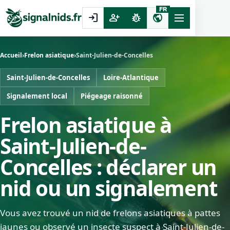
FR
login
person_add
pest_control
public
Accueil
›
Frelon asiatique
›
Saint-Julien-de-Concelles
Saint-Julien-de-Concelles
Loire-Atlantique
Signalement local
Piégeage raisonné
Frelon asiatique à
Saint-Julien-de-
Concelles : déclarer un
nid ou un signalement
Vous avez trouvé un nid de frelons asiatiques à pattes
jaunes ou observé un insecte suspect à Saint-Julien-de-