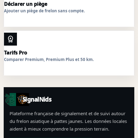
Déclarer un piège
Ajouter un piège de frelon sans compte.
workspace_premium
Tarifs Pro
Comparer Premium, Premium Plus et 50 km.
SignalNids
Plateforme française de signalement et de suivi autour
du frelon asiatique à pattes jaunes. Les données locales
aident à mieux comprendre la pression terrain.