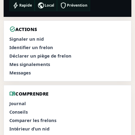
bolt
public
shield
Rapide
Local
Prévention
task_alt
ACTIONS
Signaler un nid
Identifier un frelon
Déclarer un piège de frelon
Mes signalements
Messages
menu_book
COMPRENDRE
Journal
Conseils
Comparer les frelons
Intérieur d’un nid