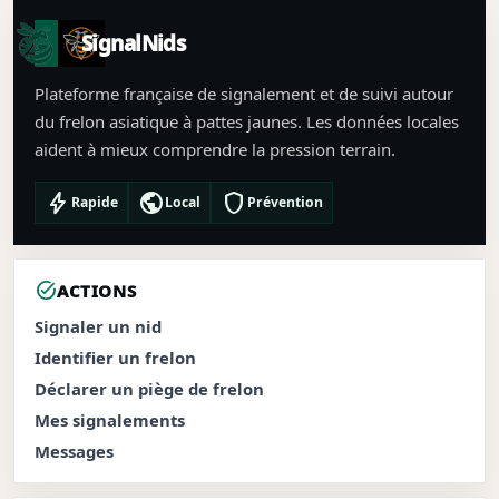
SignalNids
Plateforme française de signalement et de suivi autour
du frelon asiatique à pattes jaunes. Les données locales
aident à mieux comprendre la pression terrain.
bolt
public
shield
Rapide
Local
Prévention
task_alt
ACTIONS
Signaler un nid
Identifier un frelon
Déclarer un piège de frelon
Mes signalements
Messages