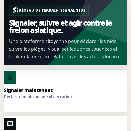
travel_explore
RÉSEAU DE TERRAIN SIGNALNIDS
Signaler, suivre et agir contre le
frelon asiatique.
Une plateforme citoyenne pour déclarer les nids,
suivre les pièges, visualiser les zones touchées et
faciliter la mise en relation avec les acteurs locaux.
add_location_alt
Signaler maintenant
Déclarer un nid ou une observation.
map