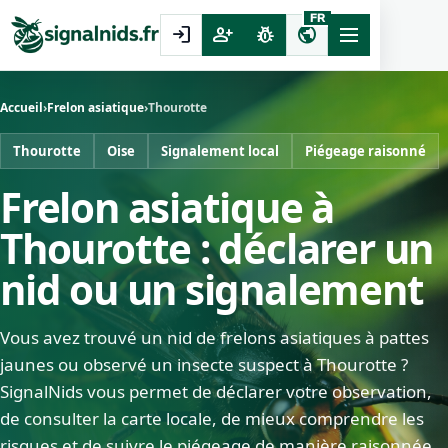
FR
login
person_add
pest_control
public
Accueil
›
Frelon asiatique
›
Thourotte
Thourotte
Oise
Signalement local
Piégeage raisonné
Frelon asiatique à
Thourotte : déclarer un
nid ou un signalement
Vous avez trouvé un nid de frelons asiatiques à pattes
jaunes ou observé un insecte suspect à Thourotte ?
SignalNids vous permet de déclarer votre observation,
de consulter la carte locale, de mieux comprendre les
risques et de suivre le piégeage de manière raisonnée.